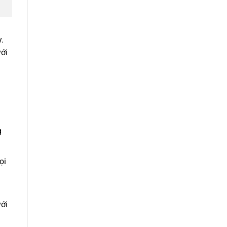
.
với
g
ọi
ới