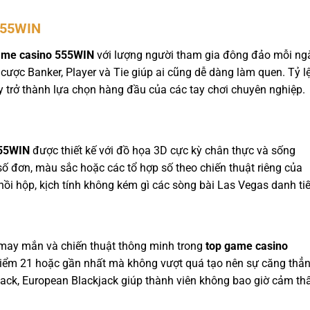
 555WIN
ame casino 555WIN
với lượng người tham gia đông đảo mỗi ng
a cược Banker, Player và Tie giúp ai cũng dễ dàng làm quen. Tỷ l
ày trở thành lựa chọn hàng đầu của các tay chơi chuyên nghiệp.
555WIN
được thiết kế với đồ họa 3D cực kỳ chân thực và sống
số đơn, màu sắc hoặc các tổ hợp số theo chiến thuật riêng của
ồi hộp, kịch tính không kém gì các sòng bài Las Vegas danh ti
a may mắn và chiến thuật thông minh trong
top game casino
 điểm 21 hoặc gần nhất mà không vượt quá tạo nên sự căng thẳ
jack, European Blackjack giúp thành viên không bao giờ cảm th