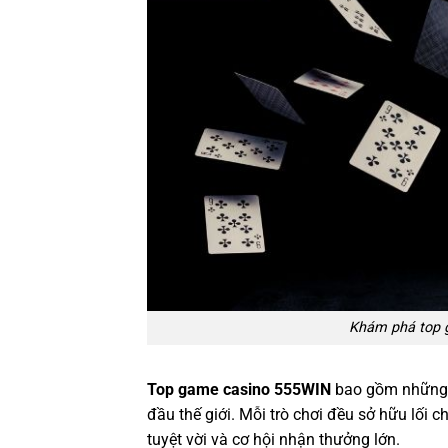
Khám phá top 
Top game casino 555WIN
bao gồm những 
đầu thế giới. Mỗi trò chơi đều sở hữu lối 
tuyệt vời và cơ hội nhận thưởng lớn.