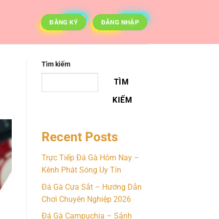
ĐĂNG KÝ
ĐĂNG NHẬP
Tìm kiếm
TÌM
KIẾM
Recent Posts
Trực Tiếp Đá Gà Hôm Nay –
Kênh Phát Sóng Uy Tín
Đá Gà Cựa Sắt – Hướng Dẫn
Chơi Chuyên Nghiệp 2026
Đá Gà Campuchia – Sảnh