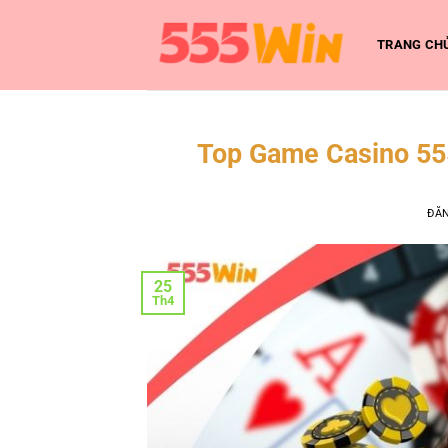
Bỏ
qua
TRANG CH
nội
dung
Top Game Casino 55
ĐĂ
25
Th4