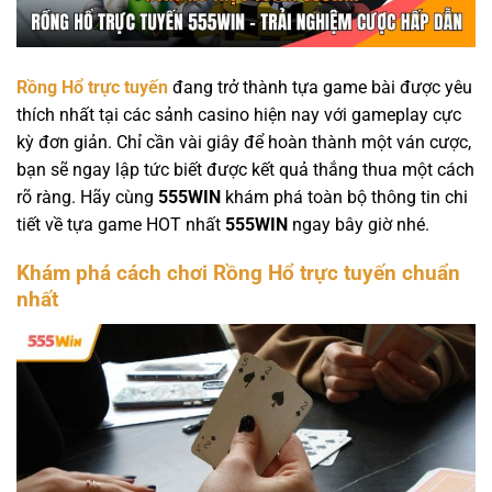
Rồng Hổ trực tuyến
đang trở thành tựa game bài được yêu
thích nhất tại các sảnh casino hiện nay với gameplay cực
kỳ đơn giản. Chỉ cần vài giây để hoàn thành một ván cược,
bạn sẽ ngay lập tức biết được kết quả thắng thua một cách
rõ ràng. Hãy cùng
555WIN
khám phá toàn bộ thông tin chi
tiết về tựa game HOT nhất
555WIN
ngay bây giờ nhé.
Khám phá cách chơi Rồng Hổ trực tuyến chuẩn
nhất