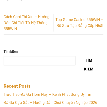
Cách Chơi Tài Xỉu – Hướng
Top Game Casino 555WIN –
Dẫn Chi Tiết Từ Hệ Thống
Bộ Sưu Tập Đẳng Cấp Nhất
555WIN
Tìm kiếm
TÌM
KIẾM
Recent Posts
Trực Tiếp Đá Gà Hôm Nay – Kênh Phát Sóng Uy Tín
Đá Gà Cựa Sắt – Hướng Dẫn Chơi Chuyên Nghiệp 2026