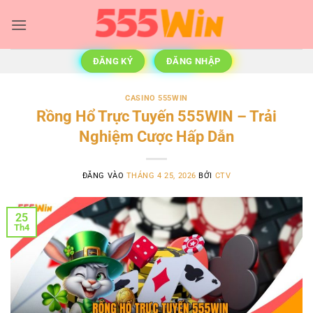
Bỏ
qua
nội
dung
ĐĂNG KÝ
ĐĂNG NHẬP
CASINO 555WIN
Rồng Hổ Trực Tuyến 555WIN – Trải
Nghiệm Cược Hấp Dẫn
ĐĂNG VÀO
THÁNG 4 25, 2026
BỞI
CTV
25
Th4