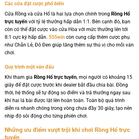
Các cửa đặt cược phổ biến
Cửa Rồng và cửa Hổ là hai lựa chọn chính trong
Rồng Hổ
trực tuyến
với tỷ lệ thưởng hấp dẫn 1:1. Bên cạnh đó, bạn
còn có thể đặt cược vào cửa Hòa với mức thưởng lên tới
8:1 cực kỳ hấp dẫn.
555win
còn cung cấp thêm cược phụ
như Chẵn Lẻ, Đỏ Đen giúp tăng thêm sự thú vị cho mỗi ván
chơi.
Quy trình một ván đấu
Khi tham gia
Rồng Hổ trực tuyến
, mọi người có khoảng 15
giây để đặt cược trước khi dealer bắt đầu chia bài. Đồng
thời, hệ thống sẽ tự động so điểm và trả thưởng ngay sau
khi hai lá bài được lật lên hoàn toàn. Toàn bộ quá trình
diễn ra nhanh chóng trong vòng chưa đầy 30 giây, tạo nên
nhịp độ sôi động cho từng phiên chơi.
Những ưu điểm vượt trội khi chơi Rồng Hổ trực
tuyến