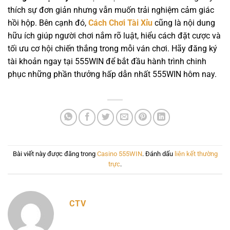
thích sự đơn giản nhưng vẫn muốn trải nghiệm cảm giác
hồi hộp. Bên cạnh đó,
Cách Chơi Tài Xỉu
cũng là nội dung
hữu ích giúp người chơi nắm rõ luật, hiểu cách đặt cược và
tối ưu cơ hội chiến thắng trong mỗi ván chơi. Hãy đăng ký
tài khoản ngay tại 555WIN để bắt đầu hành trình chinh
phục những phần thưởng hấp dẫn nhất 555WIN hôm nay.
Bài viết này được đăng trong
Casino 555WIN
. Đánh dấu
liên kết thường
trực
.
CTV