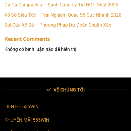
Đá Gà Campuchia – Sảnh Cược Uy Tín HOT Nhất 2026
Xổ Số Siêu Tốc – Trải Nghiệm Quay Số Cực Nhanh 2026
Soi Cầu Xổ Số – Phương Pháp Dự Đoán Chuẩn Xác
Recent Comments
Không có bình luận nào để hiển thị.
VỀ CHÚNG TÔI
LIÊN HỆ 555WIN
KHUYẾN MÃI 555WIN