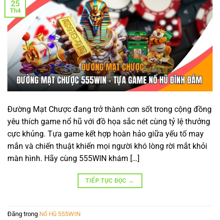
25
Th4
Đường Mạt Chược đang trở thành cơn sốt trong cộng đồng
yêu thích game nổ hũ với đồ họa sắc nét cùng tỷ lệ thưởng
cực khủng. Tựa game kết hợp hoàn hảo giữa yếu tố may
mắn và chiến thuật khiến mọi người khó lòng rời mắt khỏi
màn hình. Hãy cùng 555WIN khám […]
TIẾP TỤC ĐỌC
→
Đăng trong
Nổ Hũ 555WIN