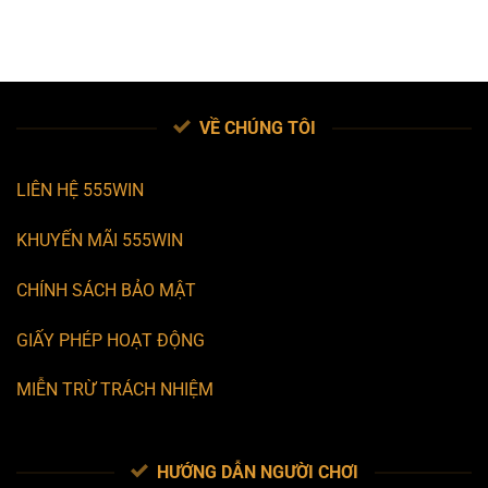
VỀ CHÚNG TÔI
LIÊN HỆ 555WIN
KHUYẾN MÃI 555WIN
CHÍNH SÁCH BẢO MẬT
GIẤY PHÉP HOẠT ĐỘNG
MIỄN TRỪ TRÁCH NHIỆM
HƯỚNG DẪN NGƯỜI CHƠI